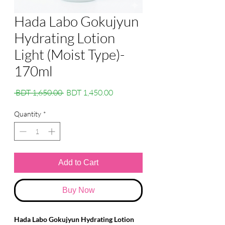
Hada Labo Gokujyun
Hydrating Lotion
Light (Moist Type)-
170ml
Regular
Sale
 BDT 1,650.00 
BDT 1,450.00
Price
Price
Quantity
*
Add to Cart
Buy Now
Hada Labo Gokujyun Hydrating Lotion