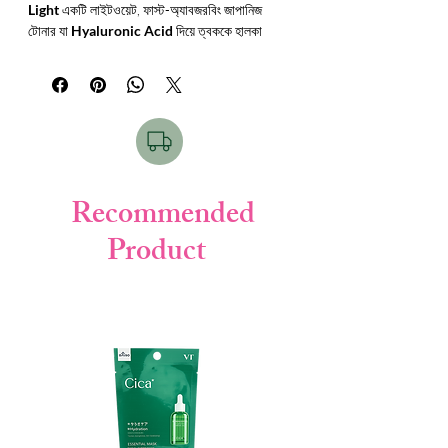
Light
একটি লাইটওয়েট, ফাস্ট-অ্যাবজরবিং জাপানিজ
টোনার যা
Hyaluronic Acid
দিয়ে ত্বককে হালকা
কিন্তু কার্যকরভাবে হাইড্রেট করে। এটি ত্বকে কোনো
স্টিকি ফিল ছাড়াই ফ্রেশ ও হাইড্রেটেড অনুভূতি দেয়।
Key Benefits:
লাইটওয়েট হাইড্রেশন দেয়
স্কিনকে ফ্রেশ ও নন-স্টিকি রাখে
দ্রুত ত্বকে শোষিত হয়
অয়েলি স্কিনে অতিরিক্ত তেল জমতে দেয় না
Recommended
ডেইলি ইউজের জন্য পারফেক্ট
Product
Suitable For:
✔ Oily skin
✔ Combination skin
✔ Acne-prone skin
✔ Humid weather use
Product Details:
Product Type: Hydrating Lotion (Moist)
Net Weight: 170ml